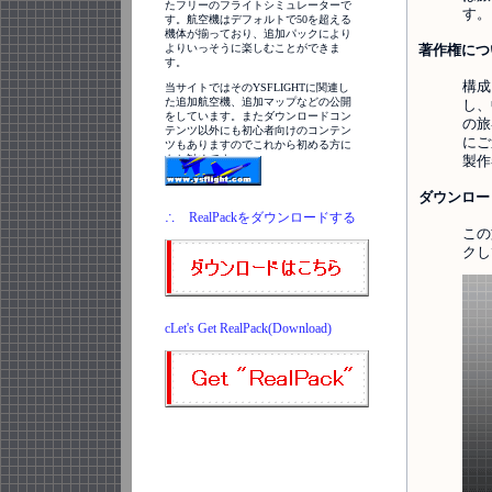
たフリーのフライトシミュレーターで
す。
す。航空機はデフォルトで50を超える
機体が揃っており、追加パックにより
著作権につ
よりいっそうに楽しむことができま
す。
構成
当サイトではそのYSFLIGHTに関連し
た追加航空機、追加マップなどの公開
し、
をしています。またダウンロードコン
の旅
テンツ以外にも初心者向けのコンテン
にご
ツもありますのでこれから初める方に
製作
もお勧めです。
ダウンロー
∴ RealPackをダウンロードする
この
クし
cLet's Get RealPack(Download)