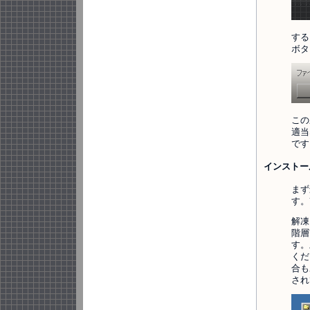
する
ボタ
この
適当
です
インストー
まず
す。
解凍
階層
す。
くだ
合も
され