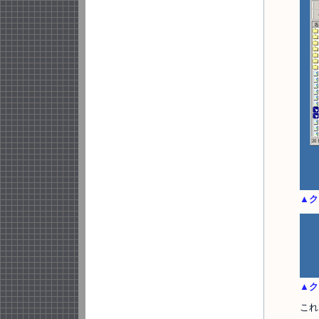
▲ク
▲ク
これ