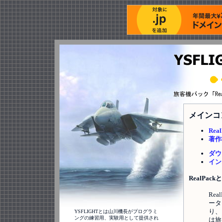
メインコン
Rea
著作
ダウ
イン
RealPac
Re
ータ
り、
YSFLIGHTとは山川機長がプログラミ
ングの練習用、実験用として提供され
は旅